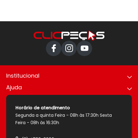
Institucional
Ajuda
Política de privacidade
Trabalhe conosco
Como comprar
Nossas lojas
Política de envio
Horário de atendimento
Sobre nós
Política de pagamento
Segunda a quinta Feira - 08h às 17:30h Sexta
Segurança
Trocas e devoluções
Feira - 08h às 16:30h
Entrega Expressa