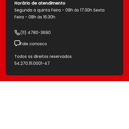
Política de envio
Horário de atendimento
Sobre nós
Política de pagamento
Segunda a quinta Feira - 08h às 17:30h Sexta
Segurança
Trocas e devoluções
Feira - 08h às 16:30h
Entrega Expressa
(11) 4780-3690
Fale conosco
Todos os direitos reservados
54.270.111.0001-47