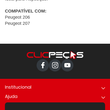
COMPATÍVEL COM:
Peugeot 206
Peugeot 207
Institucional
Ajuda
Política de privacidade
Trabalhe conosco
Como comprar
Nossas lojas