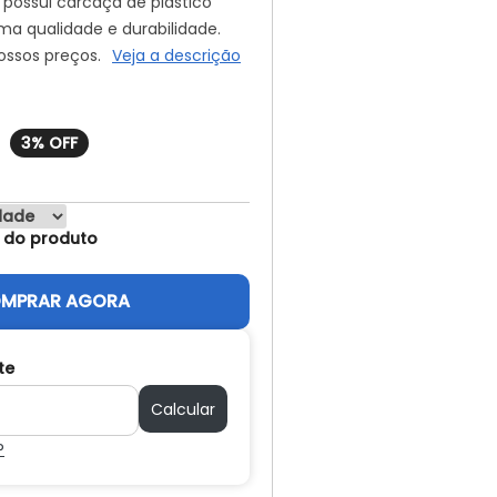
t possui carcaça de plástico
ma qualidade e durabilidade.
ossos preços.
Veja a descrição
e do produto
MPRAR AGORA
te
Calcular
P