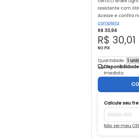
certo.O Brake Ligh
resistente com óti
Acesse e confira n
completa
R$ 30,94
R$ 30,01
NO PIX
Quantidade:
Disponibilidad
Imediata
CO
Calcule seu fre
Não sei meu CE