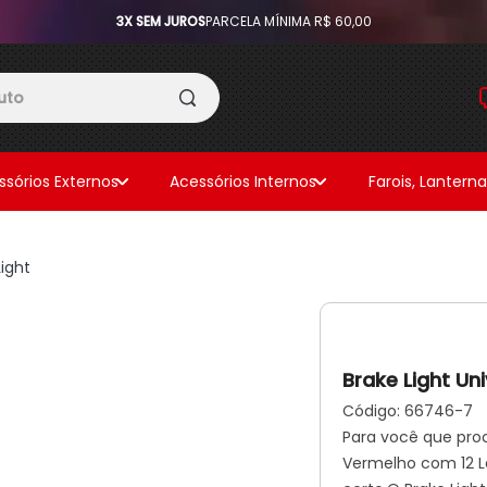
3X SEM JUROS
PARCELA MÍNIMA R$ 60,00
ssórios Externos
Acessórios Internos
Farois, Lantern
ight
Brake Light Un
Código:
66746-7
Para você que proc
Vermelho com 12 Le