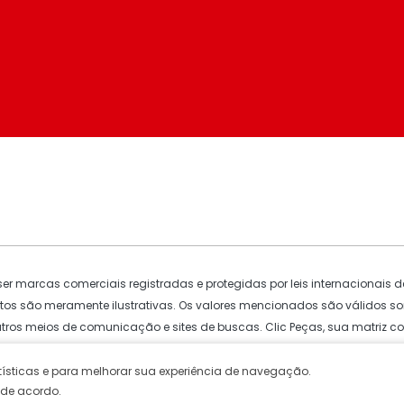
r marcas comerciais registradas e protegidas por leis internacionais de
odutos são meramente ilustrativas. Os valores mencionados são válidos s
utros meios de comunicação e sites de buscas.
Clic Peças
, sua matriz 
Paulo - SP - 03578-040
atísticas e para melhorar sua experiência de navegação.
 de acordo.