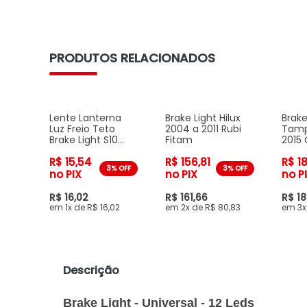
PRODUTOS RELACIONADOS
Lente Lanterna
Brake Light Hilux
Brake
Luz Freio Teto
2004 a 2011 Rubi
Tampa
Brake Light S10
Fitam
2015 
1995 a 2011
R$ 15,54
R$ 156,81
R$ 18
3% OFF
3% OFF
no PIX
no PIX
no P
R$ 16,02
R$ 161,66
R$ 18
1x de R$ 16,02
2x de R$ 80,83
3x
Descrição
Brake Light - Universal - 12 Leds