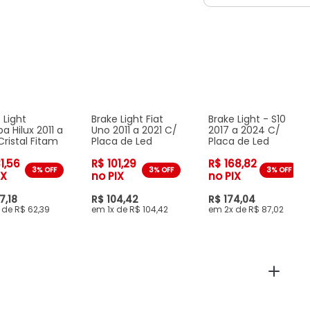
 Light
Brake Light Fiat
Brake Light - S10
 Hilux 2011 a
Uno 2011 a 2021 C/
2017 a 2024 C/
Cristal Fitam
Placa de Led
Placa de Led
1,56
R$ 101,29
R$ 168,82
3% OFF
3% OFF
3% OFF
IX
no PIX
no PIX
7,18
R$ 104,42
R$ 174,04
 de R$ 62,39
1x de R$ 104,42
2x de R$ 87,02