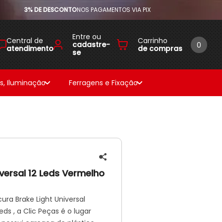
3% DE DESCONTO
NOS PAGAMENTOS VIA PIX
Entre ou
Central de
Carrinho
cadastre-
0
atendimento
de compras
se
as, Iluminação
Ferragens e Fixação
iversal 12 Leds Vermelho
ura Brake Light Universal
ds , a Clic Peças é o lugar