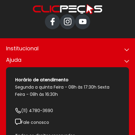
Institucional
Ajuda
Política de privacidade
Trabalhe conosco
Como comprar
Nossas lojas
Política de envio
Horário de atendimento
Sobre nós
Política de pagamento
Segunda a quinta Feira - 08h às 17:30h Sexta
Segurança
Trocas e devoluções
Feira - 08h às 16:30h
Entrega Expressa
(11) 4780-3690
Fale conosco