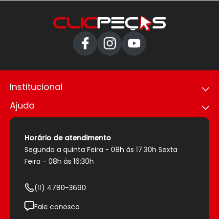
Institucional
Ajuda
Política de privacidade
Trabalhe conosco
Como comprar
Nossas lojas
Política de envio
Horário de atendimento
Sobre nós
Política de pagamento
Segunda a quinta Feira - 08h às 17:30h Sexta
Segurança
Trocas e devoluções
Feira - 08h às 16:30h
Entrega Expressa
(11) 4780-3690
Fale conosco