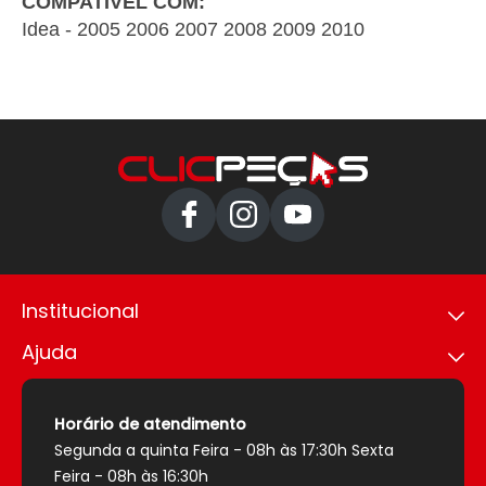
COMPATÍVEL COM:
Idea - 2005 2006 2007 2008 2009 2010
Institucional
Ajuda
Política de privacidade
Trabalhe conosco
Como comprar
Nossas lojas
Política de envio
Horário de atendimento
Sobre nós
Política de pagamento
Segunda a quinta Feira - 08h às 17:30h Sexta
Segurança
Trocas e devoluções
Feira - 08h às 16:30h